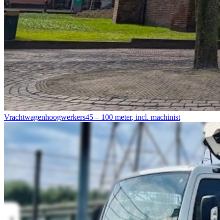
Vrachtwagenhoogwerkers
45 – 100 meter
,
incl. machinist