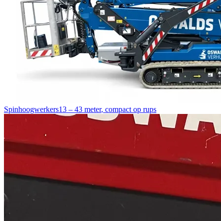
Spinhoogwerkers
13 – 43 meter
,
compact op rups