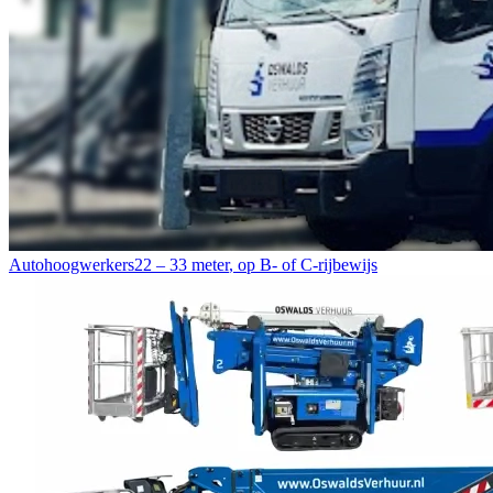
Autohoogwerkers
22 – 33 meter
,
op B- of C-rijbewijs