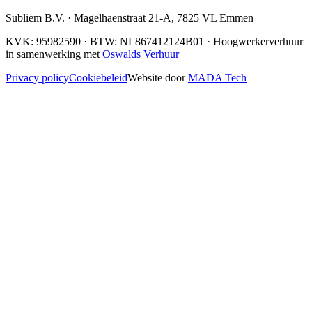
Subliem B.V.
·
Magelhaenstraat 21-A
,
7825 VL
Emmen
KVK:
95982590
· BTW:
NL867412124B01
· Hoogwerkerverhuur
in samenwerking met
Oswalds Verhuur
Privacy policy
Cookiebeleid
Website door
MADA Tech