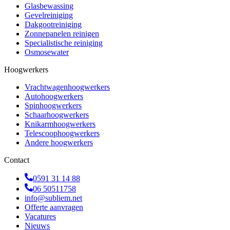
Glasbewassing
Gevelreiniging
Dakgootreiniging
Zonnepanelen reinigen
Specialistische reiniging
Osmosewater
Hoogwerkers
Vrachtwagenhoogwerkers
Autohoogwerkers
Spinhoogwerkers
Schaarhoogwerkers
Knikarmhoogwerkers
Telescoophoogwerkers
Andere hoogwerkers
Contact
0591 31 14 88
06 50511758
info@subliem.net
Offerte aanvragen
Vacatures
Nieuws