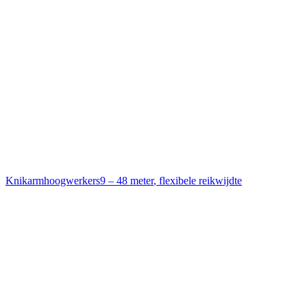
Knikarmhoogwerkers
9 – 48 meter
,
flexibele reikwijdte