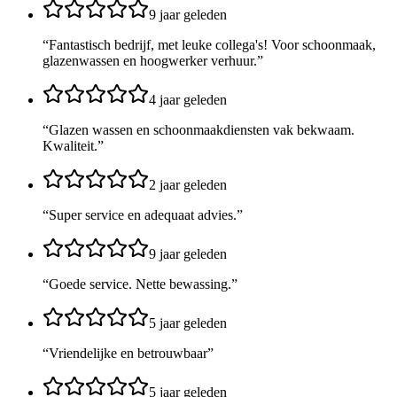
9 jaar geleden
“
Fantastisch bedrijf, met leuke collega's! Voor schoonmaak,
glazenwassen en hoogwerker verhuur.
”
4 jaar geleden
“
Glazen wassen en schoonmaakdiensten vak bekwaam.
Kwaliteit.
”
2 jaar geleden
“
Super service en adequaat advies.
”
9 jaar geleden
“
Goede service. Nette bewassing.
”
5 jaar geleden
“
Vriendelijke en betrouwbaar
”
5 jaar geleden