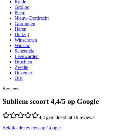
Rolde
Grolloo
Pesse
Nieuw-Dordrecht
Groningen
Haren
Delfzijl
Winschoten
Winsum
Scheemda
Leeuwarden
Drachten
Zwolle
Deventer
Olst
Reviews
Subliem scoort
4,4
/5 op Google
4,4
gemiddeld uit
19
reviews
Bekijk alle reviews op Google