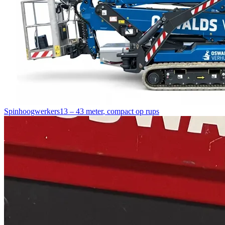
Spinhoogwerkers
13 – 43 meter
,
compact op rups