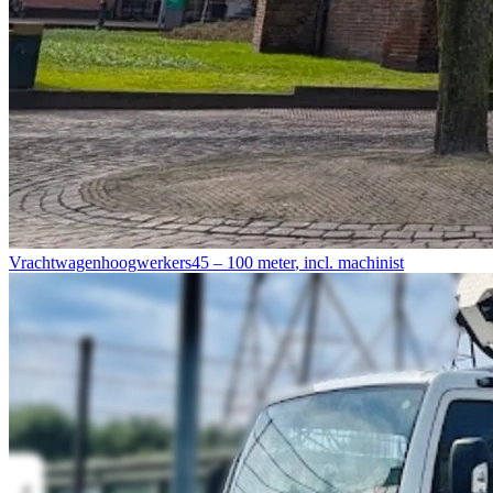
Vrachtwagenhoogwerkers
45 – 100 meter
,
incl. machinist