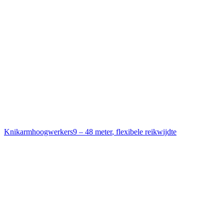
Knikarmhoogwerkers
9 – 48 meter
,
flexibele reikwijdte