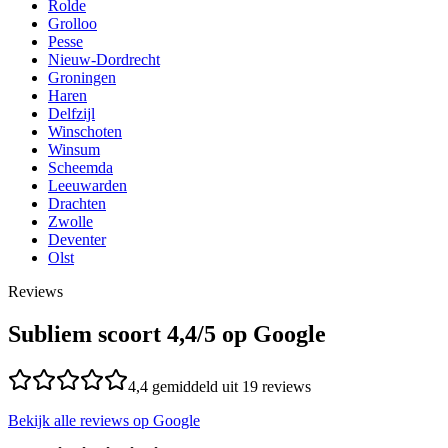
Rolde
Grolloo
Pesse
Nieuw-Dordrecht
Groningen
Haren
Delfzijl
Winschoten
Winsum
Scheemda
Leeuwarden
Drachten
Zwolle
Deventer
Olst
Reviews
Subliem scoort
4,4
/5 op Google
4,4
gemiddeld uit
19
reviews
Bekijk alle reviews op Google