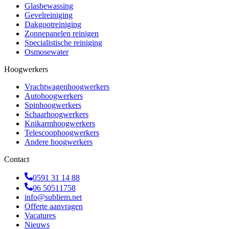
Glasbewassing
Gevelreiniging
Dakgootreiniging
Zonnepanelen reinigen
Specialistische reiniging
Osmosewater
Hoogwerkers
Vrachtwagenhoogwerkers
Autohoogwerkers
Spinhoogwerkers
Schaarhoogwerkers
Knikarmhoogwerkers
Telescoophoogwerkers
Andere hoogwerkers
Contact
0591 31 14 88
06 50511758
info@subliem.net
Offerte aanvragen
Vacatures
Nieuws