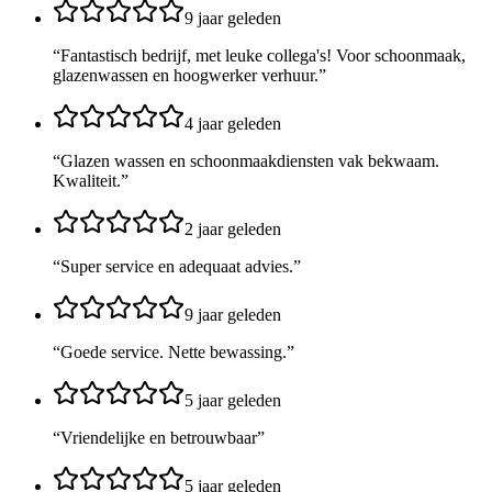
9 jaar geleden
“
Fantastisch bedrijf, met leuke collega's! Voor schoonmaak,
glazenwassen en hoogwerker verhuur.
”
4 jaar geleden
“
Glazen wassen en schoonmaakdiensten vak bekwaam.
Kwaliteit.
”
2 jaar geleden
“
Super service en adequaat advies.
”
9 jaar geleden
“
Goede service. Nette bewassing.
”
5 jaar geleden
“
Vriendelijke en betrouwbaar
”
5 jaar geleden