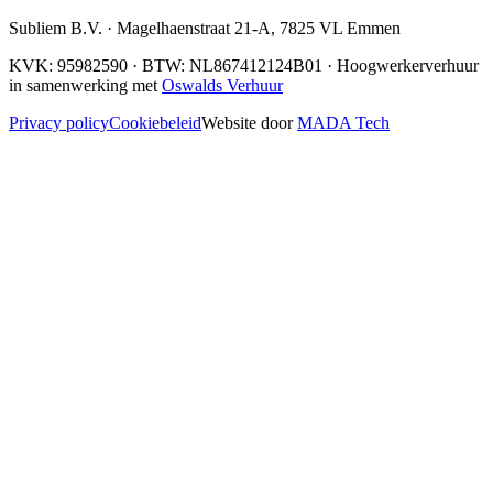
Subliem B.V.
·
Magelhaenstraat 21-A
,
7825 VL
Emmen
KVK:
95982590
· BTW:
NL867412124B01
· Hoogwerkerverhuur
in samenwerking met
Oswalds Verhuur
Privacy policy
Cookiebeleid
Website door
MADA Tech