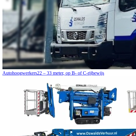
Autohoogwerkers
22 – 33 meter
,
op B- of C-rijbewijs