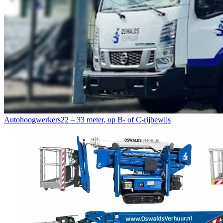
Autohoogwerkers
22 – 33 meter
,
op B- of C-rijbewijs