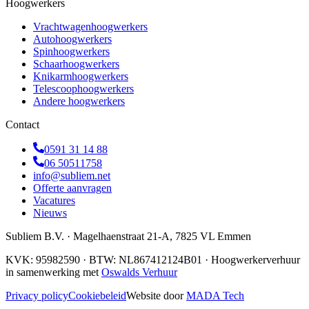
Hoogwerkers
Vrachtwagenhoogwerkers
Autohoogwerkers
Spinhoogwerkers
Schaarhoogwerkers
Knikarmhoogwerkers
Telescoophoogwerkers
Andere hoogwerkers
Contact
0591 31 14 88
06 50511758
info@subliem.net
Offerte aanvragen
Vacatures
Nieuws
Subliem B.V.
·
Magelhaenstraat 21-A
,
7825 VL
Emmen
KVK:
95982590
· BTW:
NL867412124B01
· Hoogwerkerverhuur
in samenwerking met
Oswalds Verhuur
Privacy policy
Cookiebeleid
Website door
MADA Tech