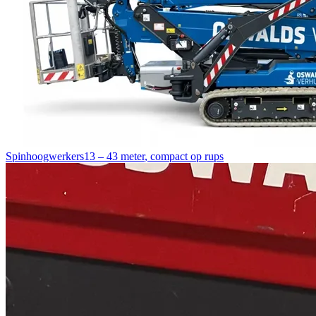
Spinhoogwerkers
13 – 43 meter
,
compact op rups