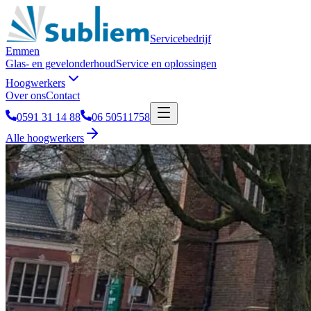
Servicebedrijf
Emmen
Glas- en gevelonderhoud
Service en oplossingen
Hoogwerkers
Over ons
Contact
0591 31 14 88
06 50511758
Alle hoogwerkers