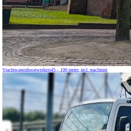
Vrachtwagenhoogwerkers
45 – 100 meter
,
incl. machinist