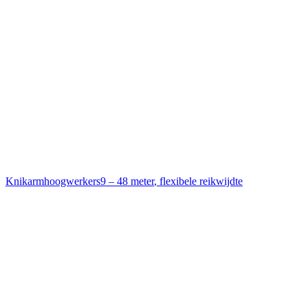
Knikarmhoogwerkers
9 – 48 meter
,
flexibele reikwijdte