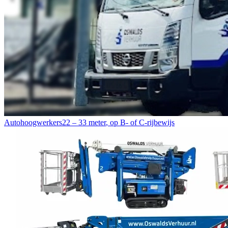
Autohoogwerkers
22 – 33 meter
,
op B- of C-rijbewijs