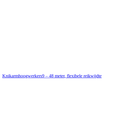
Knikarmhoogwerkers
9 – 48 meter
,
flexibele reikwijdte