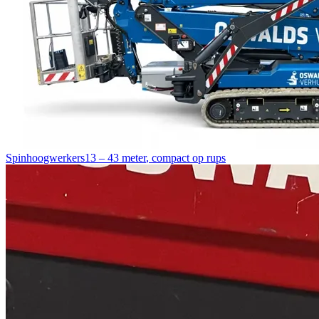
Spinhoogwerkers
13 – 43 meter
,
compact op rups