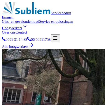
Servicebedrijf
Emmen
Glas- en gevelonderhoud
Service en oplossingen
Hoogwerkers
Over ons
Contact
0591 31 14 88
06 50511758
Alle hoogwerkers