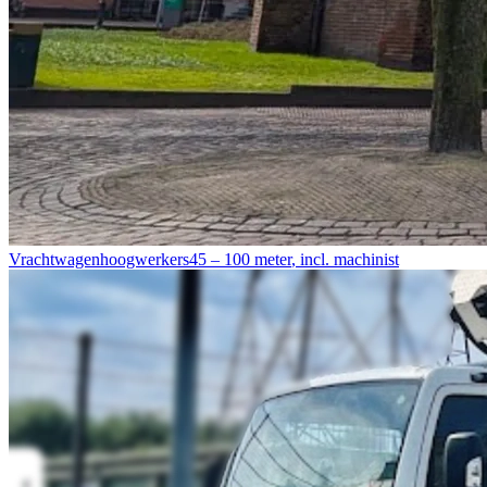
Vrachtwagenhoogwerkers
45 – 100 meter
,
incl. machinist