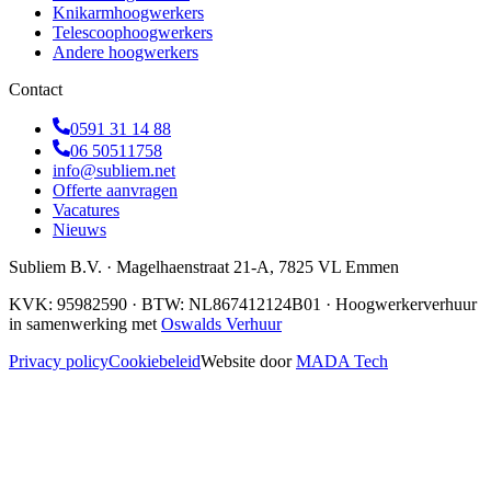
Knikarmhoogwerkers
Telescoophoogwerkers
Andere hoogwerkers
Contact
0591 31 14 88
06 50511758
info@subliem.net
Offerte aanvragen
Vacatures
Nieuws
Subliem B.V.
·
Magelhaenstraat 21-A
,
7825 VL
Emmen
KVK:
95982590
· BTW:
NL867412124B01
· Hoogwerkerverhuur
in samenwerking met
Oswalds Verhuur
Privacy policy
Cookiebeleid
Website door
MADA Tech