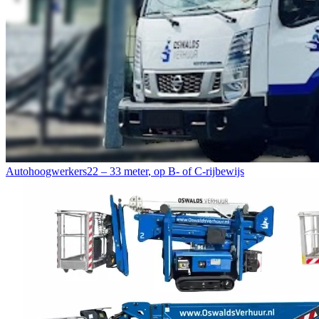
Autohoogwerkers
22 – 33 meter
,
op B- of C-rijbewijs