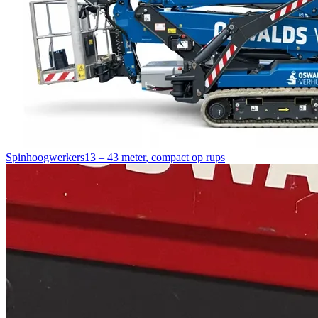
Spinhoogwerkers
13 – 43 meter
,
compact op rups