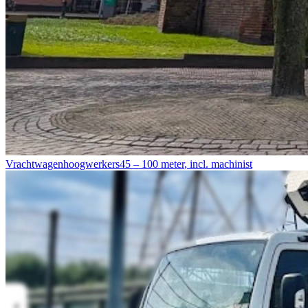
Vrachtwagenhoogwerkers
45 – 100 meter
,
incl. machinist