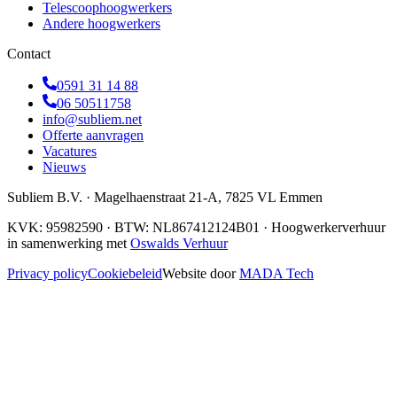
Telescoophoogwerkers
Andere hoogwerkers
Contact
0591 31 14 88
06 50511758
info@subliem.net
Offerte aanvragen
Vacatures
Nieuws
Subliem B.V.
·
Magelhaenstraat 21-A
,
7825 VL
Emmen
KVK:
95982590
· BTW:
NL867412124B01
· Hoogwerkerverhuur
in samenwerking met
Oswalds Verhuur
Privacy policy
Cookiebeleid
Website door
MADA Tech