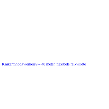
Knikarmhoogwerkers
9 – 48 meter
,
flexibele reikwijdte