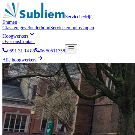
Servicebedrijf
Emmen
Glas- en gevelonderhoud
Service en oplossingen
Hoogwerkers
Over ons
Contact
0591 31 14 88
06 50511758
Alle hoogwerkers