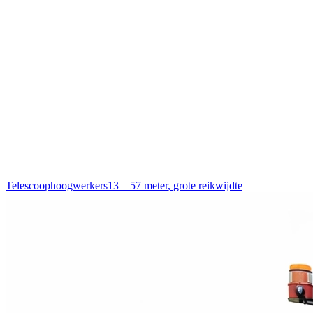
Telescoophoogwerkers
13 – 57 meter
,
grote reikwijdte