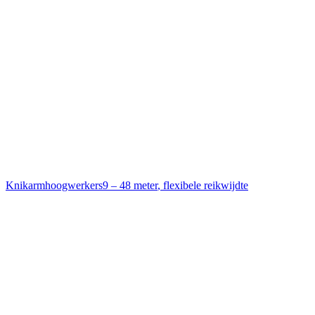
Knikarmhoogwerkers
9 – 48 meter
,
flexibele reikwijdte