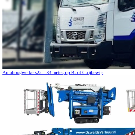
Autohoogwerkers
22 – 33 meter
,
op B- of C-rijbewijs