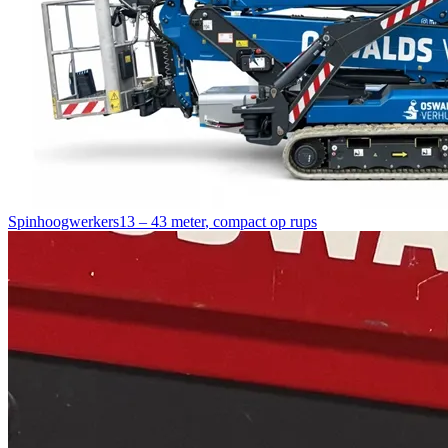
Spinhoogwerkers
13 – 43 meter
,
compact op rups