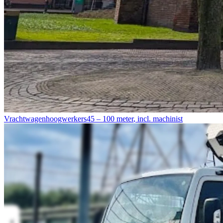
Vrachtwagenhoogwerkers
45 – 100 meter
,
incl. machinist