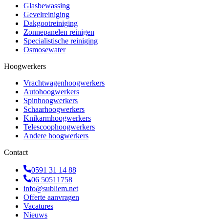
Glasbewassing
Gevelreiniging
Dakgootreiniging
Zonnepanelen reinigen
Specialistische reiniging
Osmosewater
Hoogwerkers
Vrachtwagenhoogwerkers
Autohoogwerkers
Spinhoogwerkers
Schaarhoogwerkers
Knikarmhoogwerkers
Telescoophoogwerkers
Andere hoogwerkers
Contact
0591 31 14 88
06 50511758
info@subliem.net
Offerte aanvragen
Vacatures
Nieuws