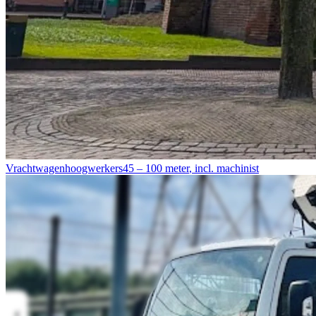
Vrachtwagenhoogwerkers
45 – 100 meter
,
incl. machinist