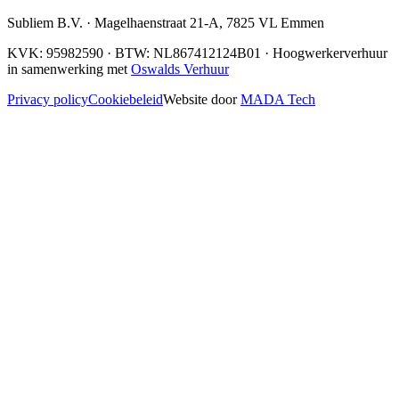
Subliem B.V.
·
Magelhaenstraat 21-A
,
7825 VL
Emmen
KVK:
95982590
· BTW:
NL867412124B01
· Hoogwerkerverhuur
in samenwerking met
Oswalds Verhuur
Privacy policy
Cookiebeleid
Website door
MADA Tech