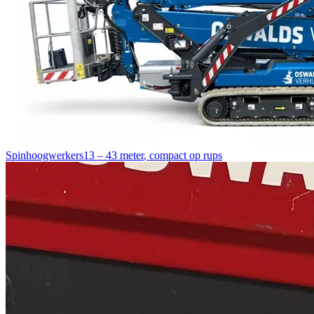
Spinhoogwerkers
13 – 43 meter
,
compact op rups