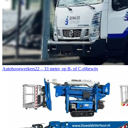
Autohoogwerkers
22 – 33 meter
,
op B- of C-rijbewijs