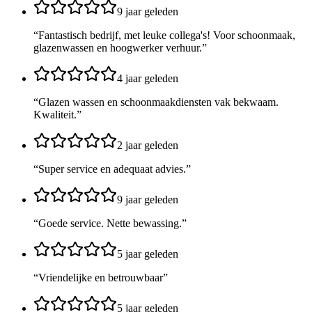
9 jaar geleden
“
Fantastisch bedrijf, met leuke collega's! Voor schoonmaak,
glazenwassen en hoogwerker verhuur.
”
4 jaar geleden
“
Glazen wassen en schoonmaakdiensten vak bekwaam.
Kwaliteit.
”
2 jaar geleden
“
Super service en adequaat advies.
”
9 jaar geleden
“
Goede service. Nette bewassing.
”
5 jaar geleden
“
Vriendelijke en betrouwbaar
”
5 jaar geleden