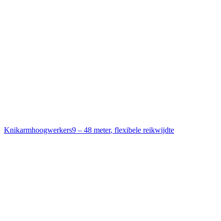
Knikarmhoogwerkers
9 – 48 meter
,
flexibele reikwijdte