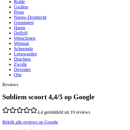
Rolde
Grolloo
Pesse
Nieuw-Dordrecht
Groningen
Haren
Delfzijl
Winschoten
Winsum
Scheemda
Leeuwarden
Drachten
Zwolle
Deventer
Olst
Reviews
Subliem scoort
4,4
/5 op Google
4,4
gemiddeld uit
19
reviews
Bekijk alle reviews op Google