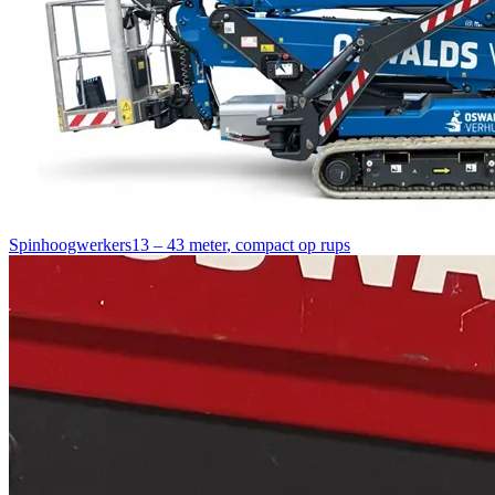
Spinhoogwerkers
13 – 43 meter
,
compact op rups