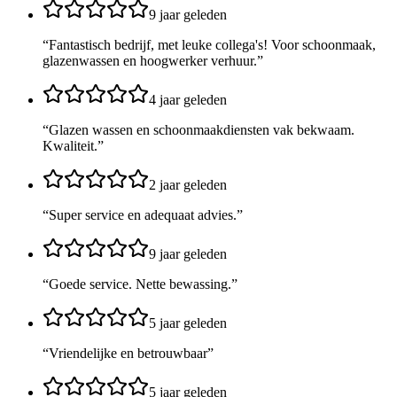
9 jaar geleden
“
Fantastisch bedrijf, met leuke collega's! Voor schoonmaak,
glazenwassen en hoogwerker verhuur.
”
4 jaar geleden
“
Glazen wassen en schoonmaakdiensten vak bekwaam.
Kwaliteit.
”
2 jaar geleden
“
Super service en adequaat advies.
”
9 jaar geleden
“
Goede service. Nette bewassing.
”
5 jaar geleden
“
Vriendelijke en betrouwbaar
”
5 jaar geleden