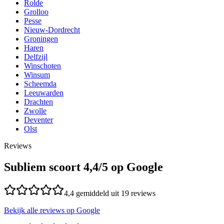
Rolde
Grolloo
Pesse
Nieuw-Dordrecht
Groningen
Haren
Delfzijl
Winschoten
Winsum
Scheemda
Leeuwarden
Drachten
Zwolle
Deventer
Olst
Reviews
Subliem scoort
4,4
/5 op Google
4,4
gemiddeld uit
19
reviews
Bekijk alle reviews op Google