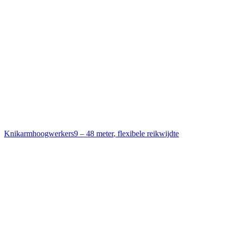
Knikarmhoogwerkers
9 – 48 meter
,
flexibele reikwijdte