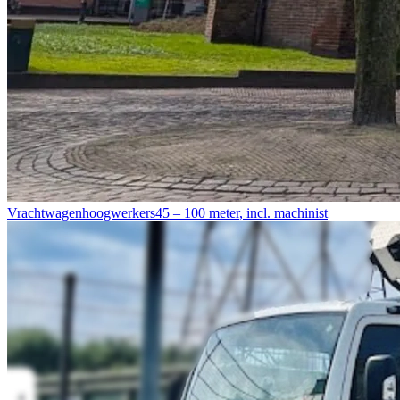
Vrachtwagenhoogwerkers
45 – 100 meter
,
incl. machinist