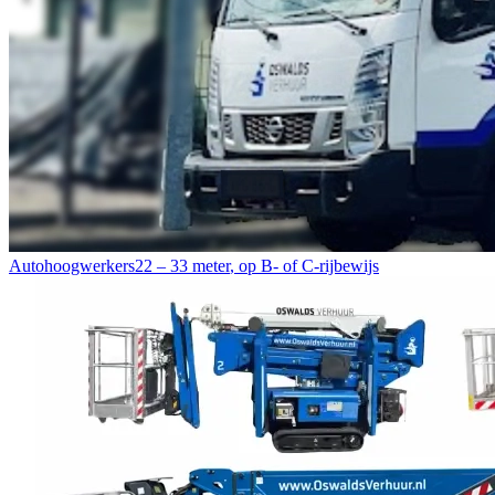
Autohoogwerkers
22 – 33 meter
,
op B- of C-rijbewijs