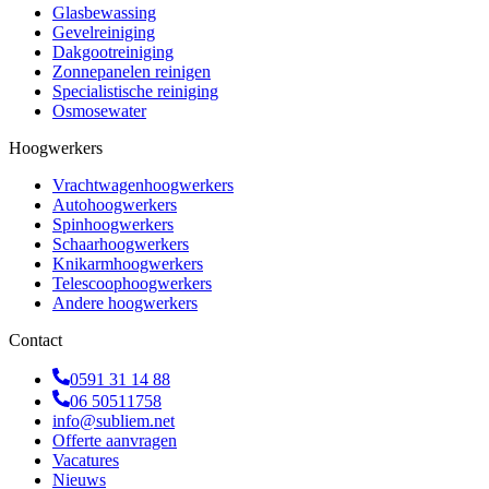
Glasbewassing
Gevelreiniging
Dakgootreiniging
Zonnepanelen reinigen
Specialistische reiniging
Osmosewater
Hoogwerkers
Vrachtwagenhoogwerkers
Autohoogwerkers
Spinhoogwerkers
Schaarhoogwerkers
Knikarmhoogwerkers
Telescoophoogwerkers
Andere hoogwerkers
Contact
0591 31 14 88
06 50511758
info@subliem.net
Offerte aanvragen
Vacatures
Nieuws