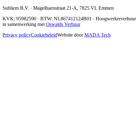
Subliem B.V.
·
Magelhaenstraat 21-A
,
7825 VL
Emmen
KVK:
95982590
· BTW:
NL867412124B01
· Hoogwerkerverhuur
in samenwerking met
Oswalds Verhuur
Privacy policy
Cookiebeleid
Website door
MADA Tech