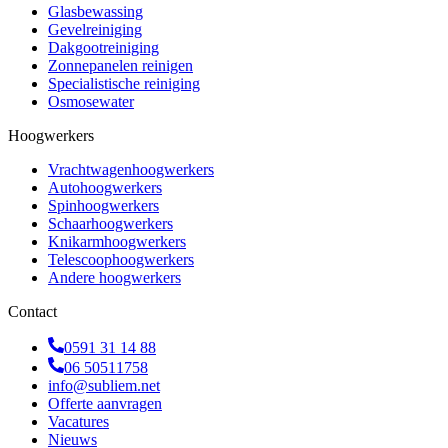
Glasbewassing
Gevelreiniging
Dakgootreiniging
Zonnepanelen reinigen
Specialistische reiniging
Osmosewater
Hoogwerkers
Vrachtwagenhoogwerkers
Autohoogwerkers
Spinhoogwerkers
Schaarhoogwerkers
Knikarmhoogwerkers
Telescoophoogwerkers
Andere hoogwerkers
Contact
0591 31 14 88
06 50511758
info@subliem.net
Offerte aanvragen
Vacatures
Nieuws