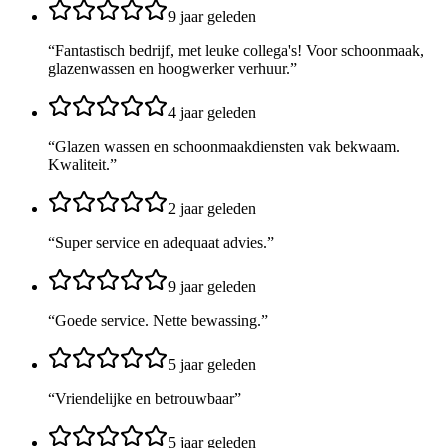
9 jaar geleden
“
Fantastisch bedrijf, met leuke collega's! Voor schoonmaak,
glazenwassen en hoogwerker verhuur.
”
4 jaar geleden
“
Glazen wassen en schoonmaakdiensten vak bekwaam.
Kwaliteit.
”
2 jaar geleden
“
Super service en adequaat advies.
”
9 jaar geleden
“
Goede service. Nette bewassing.
”
5 jaar geleden
“
Vriendelijke en betrouwbaar
”
5 jaar geleden