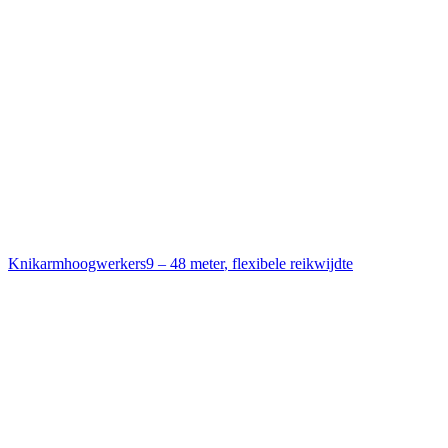
Knikarmhoogwerkers
9 – 48 meter
,
flexibele reikwijdte