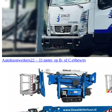
Autohoogwerkers
22 – 33 meter
,
op B- of C-rijbewijs