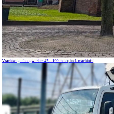
Vrachtwagenhoogwerkers
45 – 100 meter
,
incl. machinist