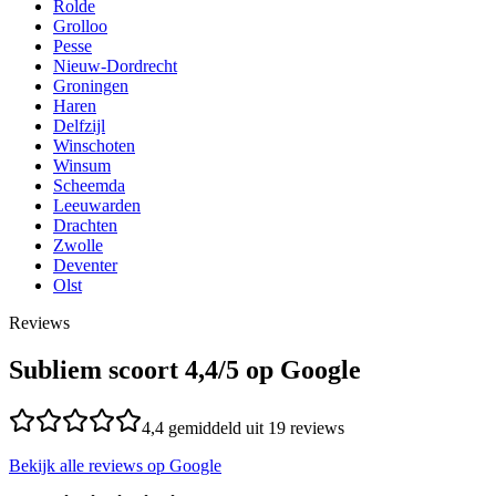
Rolde
Grolloo
Pesse
Nieuw-Dordrecht
Groningen
Haren
Delfzijl
Winschoten
Winsum
Scheemda
Leeuwarden
Drachten
Zwolle
Deventer
Olst
Reviews
Subliem scoort
4,4
/5 op Google
4,4
gemiddeld uit
19
reviews
Bekijk alle reviews op Google