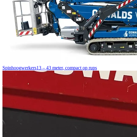
Spinhoogwerkers
13 – 43 meter
,
compact op rups