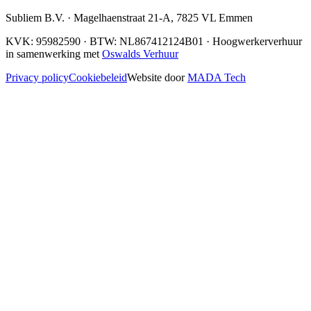
Subliem B.V.
·
Magelhaenstraat 21-A
,
7825 VL
Emmen
KVK:
95982590
· BTW:
NL867412124B01
· Hoogwerkerverhuur
in samenwerking met
Oswalds Verhuur
Privacy policy
Cookiebeleid
Website door
MADA Tech