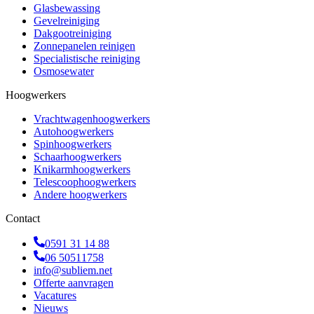
Glasbewassing
Gevelreiniging
Dakgootreiniging
Zonnepanelen reinigen
Specialistische reiniging
Osmosewater
Hoogwerkers
Vrachtwagenhoogwerkers
Autohoogwerkers
Spinhoogwerkers
Schaarhoogwerkers
Knikarmhoogwerkers
Telescoophoogwerkers
Andere hoogwerkers
Contact
0591 31 14 88
06 50511758
info@subliem.net
Offerte aanvragen
Vacatures
Nieuws