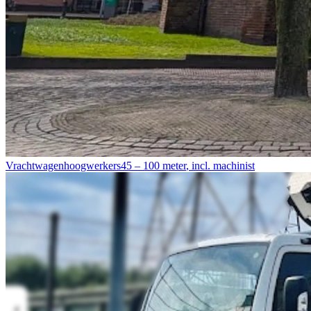
Vrachtwagenhoogwerkers
45 – 100 meter
,
incl. machinist