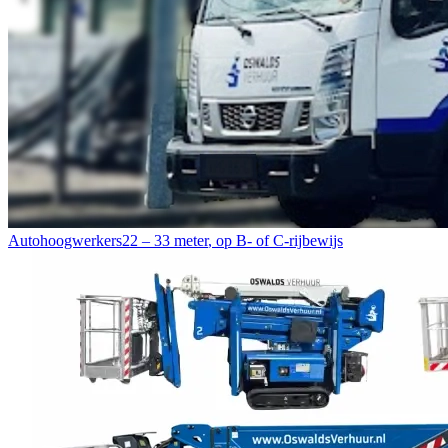
Autohoogwerkers
22 – 33 meter
,
op B- of C-rijbewijs