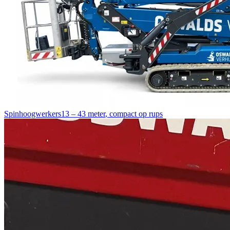
Spinhoogwerkers
13 – 43 meter
,
compact op rups