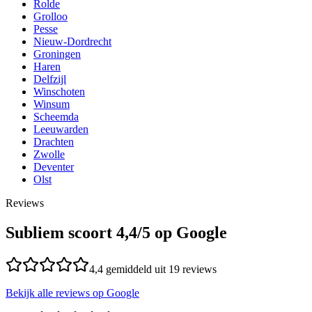
Rolde
Grolloo
Pesse
Nieuw-Dordrecht
Groningen
Haren
Delfzijl
Winschoten
Winsum
Scheemda
Leeuwarden
Drachten
Zwolle
Deventer
Olst
Reviews
Subliem scoort
4,4
/5 op Google
4,4
gemiddeld uit
19
reviews
Bekijk alle reviews op Google