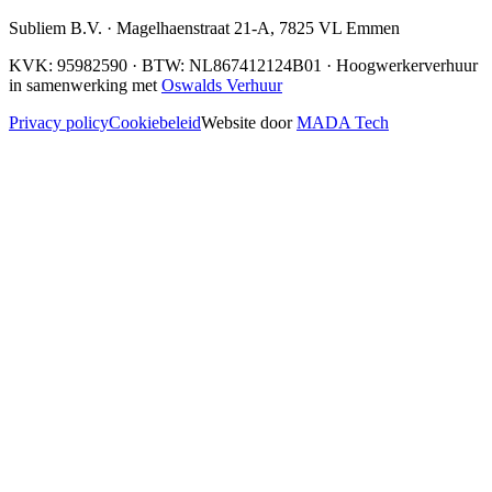
Subliem B.V.
·
Magelhaenstraat 21-A
,
7825 VL
Emmen
KVK:
95982590
· BTW:
NL867412124B01
· Hoogwerkerverhuur
in samenwerking met
Oswalds Verhuur
Privacy policy
Cookiebeleid
Website door
MADA Tech