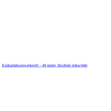
Knikarmhoogwerkers
9 – 48 meter
,
flexibele reikwijdte