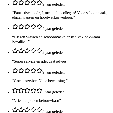
9 jaar geleden
“
Fantastisch bedrijf, met leuke collega's! Voor schoonmaak,
glazenwassen en hoogwerker verhuur.
”
4 jaar geleden
“
Glazen wassen en schoonmaakdiensten vak bekwaam.
Kwaliteit.
”
2 jaar geleden
“
Super service en adequaat advies.
”
9 jaar geleden
“
Goede service. Nette bewassing.
”
5 jaar geleden
“
Vriendelijke en betrouwbaar
”
5 jaar geleden