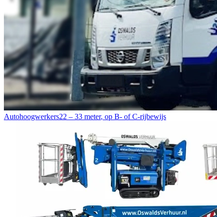
Autohoogwerkers
22 – 33 meter
,
op B- of C-rijbewijs