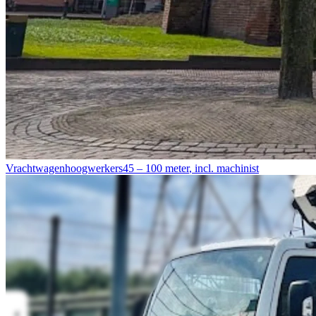
Vrachtwagenhoogwerkers
45 – 100 meter
,
incl. machinist