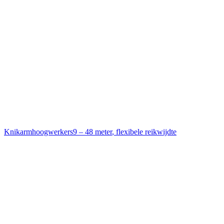
Knikarmhoogwerkers
9 – 48 meter
,
flexibele reikwijdte