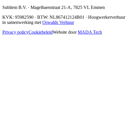
Subliem B.V.
·
Magelhaenstraat 21-A
,
7825 VL
Emmen
KVK:
95982590
· BTW:
NL867412124B01
· Hoogwerkerverhuur
in samenwerking met
Oswalds Verhuur
Privacy policy
Cookiebeleid
Website door
MADA Tech