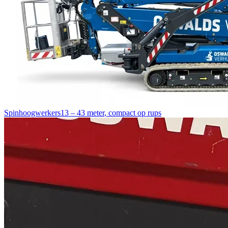
Spinhoogwerkers
13 – 43 meter
,
compact op rups