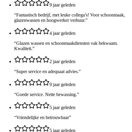
9 jaar geleden
“
Fantastisch bedrijf, met leuke collega's! Voor schoonmaak,
glazenwassen en hoogwerker verhuur.
”
4 jaar geleden
“
Glazen wassen en schoonmaakdiensten vak bekwaam.
Kwaliteit.
”
2 jaar geleden
“
Super service en adequaat advies.
”
9 jaar geleden
“
Goede service. Nette bewassing.
”
5 jaar geleden
“
Vriendelijke en betrouwbaar
”
5 jaar geleden