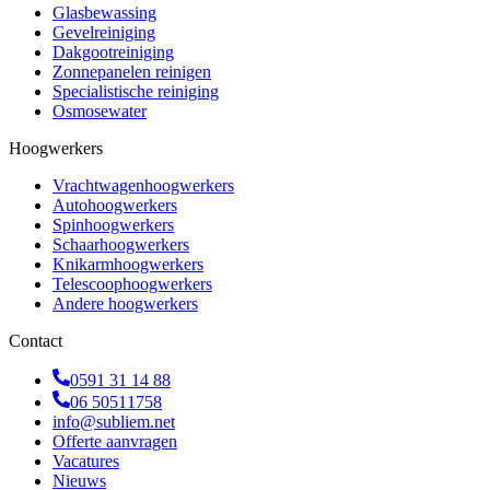
Glasbewassing
Gevelreiniging
Dakgootreiniging
Zonnepanelen reinigen
Specialistische reiniging
Osmosewater
Hoogwerkers
Vrachtwagenhoogwerkers
Autohoogwerkers
Spinhoogwerkers
Schaarhoogwerkers
Knikarmhoogwerkers
Telescoophoogwerkers
Andere hoogwerkers
Contact
0591 31 14 88
06 50511758
info@subliem.net
Offerte aanvragen
Vacatures
Nieuws