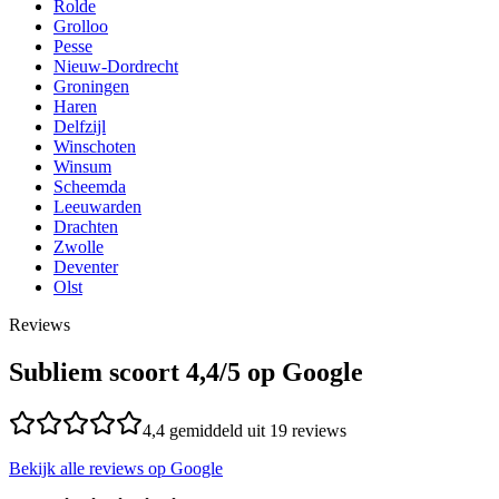
Rolde
Grolloo
Pesse
Nieuw-Dordrecht
Groningen
Haren
Delfzijl
Winschoten
Winsum
Scheemda
Leeuwarden
Drachten
Zwolle
Deventer
Olst
Reviews
Subliem scoort
4,4
/5 op Google
4,4
gemiddeld uit
19
reviews
Bekijk alle reviews op Google