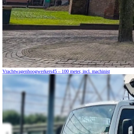
Vrachtwagenhoogwerkers
45 – 100 meter
,
incl. machinist