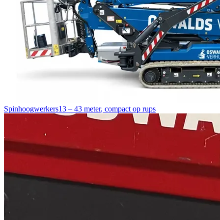
Spinhoogwerkers
13 – 43 meter
,
compact op rups