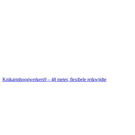
Knikarmhoogwerkers
9 – 48 meter
,
flexibele reikwijdte