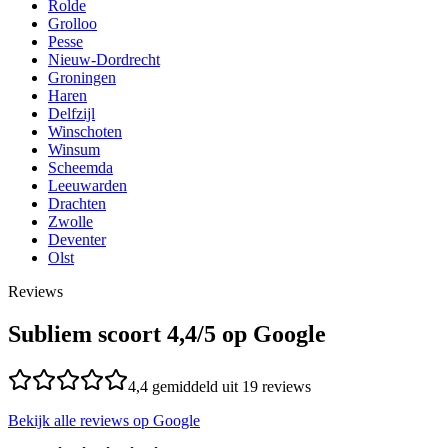
Rolde
Grolloo
Pesse
Nieuw-Dordrecht
Groningen
Haren
Delfzijl
Winschoten
Winsum
Scheemda
Leeuwarden
Drachten
Zwolle
Deventer
Olst
Reviews
Subliem scoort
4,4
/5 op Google
4,4
gemiddeld uit
19
reviews
Bekijk alle reviews op Google