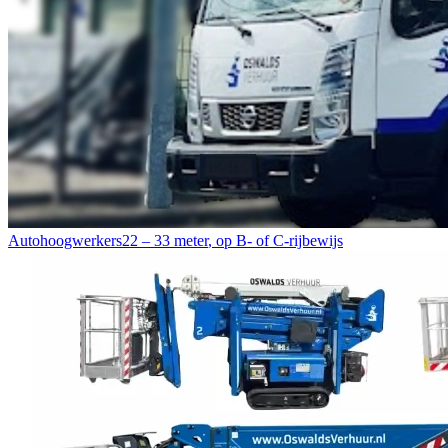
Autohoogwerkers
22 – 33 meter
,
op B- of C-rijbewijs