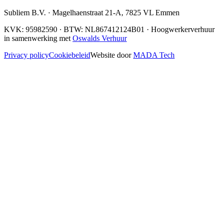
Subliem B.V.
·
Magelhaenstraat 21-A
,
7825 VL
Emmen
KVK:
95982590
· BTW:
NL867412124B01
· Hoogwerkerverhuur
in samenwerking met
Oswalds Verhuur
Privacy policy
Cookiebeleid
Website door
MADA Tech