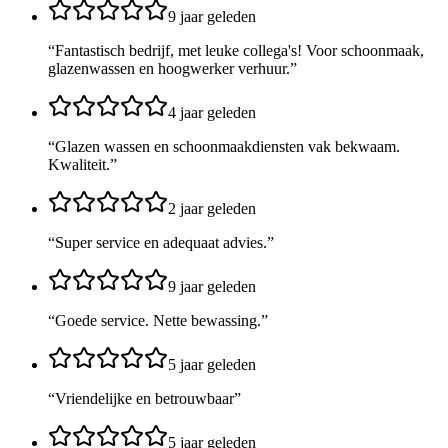
9 jaar geleden
“
Fantastisch bedrijf, met leuke collega's! Voor schoonmaak,
glazenwassen en hoogwerker verhuur.
”
4 jaar geleden
“
Glazen wassen en schoonmaakdiensten vak bekwaam.
Kwaliteit.
”
2 jaar geleden
“
Super service en adequaat advies.
”
9 jaar geleden
“
Goede service. Nette bewassing.
”
5 jaar geleden
“
Vriendelijke en betrouwbaar
”
5 jaar geleden