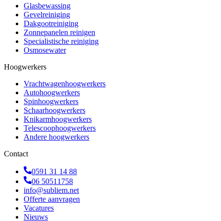
Glasbewassing
Gevelreiniging
Dakgootreiniging
Zonnepanelen reinigen
Specialistische reiniging
Osmosewater
Hoogwerkers
Vrachtwagenhoogwerkers
Autohoogwerkers
Spinhoogwerkers
Schaarhoogwerkers
Knikarmhoogwerkers
Telescoophoogwerkers
Andere hoogwerkers
Contact
0591 31 14 88
06 50511758
info@subliem.net
Offerte aanvragen
Vacatures
Nieuws