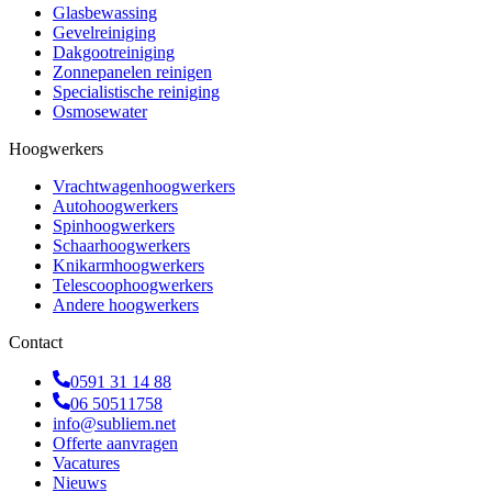
Glasbewassing
Gevelreiniging
Dakgootreiniging
Zonnepanelen reinigen
Specialistische reiniging
Osmosewater
Hoogwerkers
Vrachtwagenhoogwerkers
Autohoogwerkers
Spinhoogwerkers
Schaarhoogwerkers
Knikarmhoogwerkers
Telescoophoogwerkers
Andere hoogwerkers
Contact
0591 31 14 88
06 50511758
info@subliem.net
Offerte aanvragen
Vacatures
Nieuws