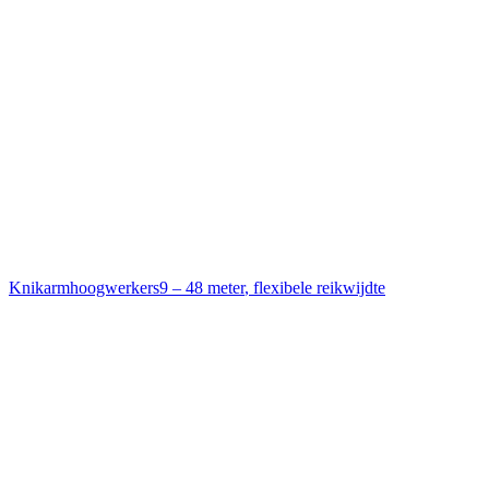
Knikarmhoogwerkers
9 – 48 meter
,
flexibele reikwijdte