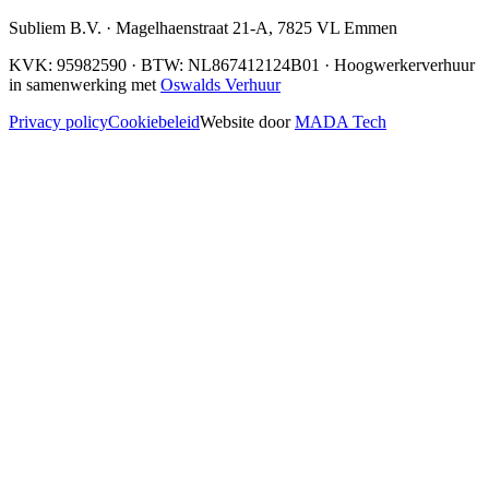
Subliem B.V.
·
Magelhaenstraat 21-A
,
7825 VL
Emmen
KVK:
95982590
· BTW:
NL867412124B01
· Hoogwerkerverhuur
in samenwerking met
Oswalds Verhuur
Privacy policy
Cookiebeleid
Website door
MADA Tech