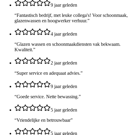
9 jaar geleden
“
Fantastisch bedrijf, met leuke collega's! Voor schoonmaak,
glazenwassen en hoogwerker verhuur.
”
4 jaar geleden
“
Glazen wassen en schoonmaakdiensten vak bekwaam.
Kwaliteit.
”
2 jaar geleden
“
Super service en adequaat advies.
”
9 jaar geleden
“
Goede service. Nette bewassing.
”
5 jaar geleden
“
Vriendelijke en betrouwbaar
”
5 jaar geleden