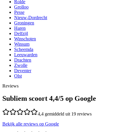
Rolde
Grolloo
Pesse
Nieuw-Dordrecht
Groningen
Haren
Delfzijl
Winschoten
Winsum
Scheemda
Leeuwarden
Drachten
Zwolle
Deventer
Olst
Reviews
Subliem scoort
4,4
/5 op Google
4,4
gemiddeld uit
19
reviews
Bekijk alle reviews op Google