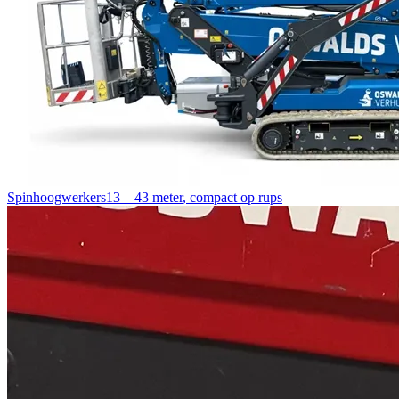
Spinhoogwerkers
13 – 43 meter
,
compact op rups