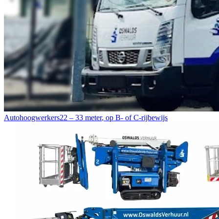
Autohoogwerkers
22 – 33 meter
,
op B- of C-rijbewijs