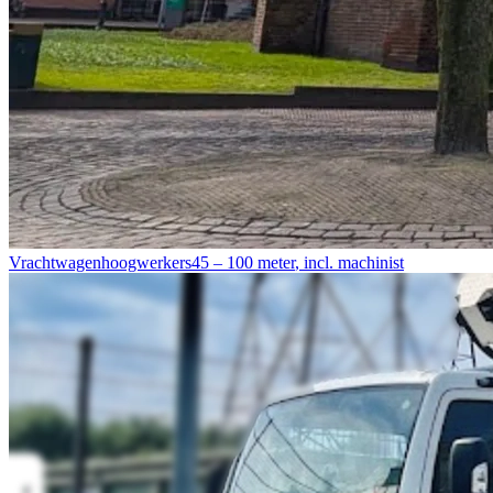
Vrachtwagenhoogwerkers
45 – 100 meter
,
incl. machinist