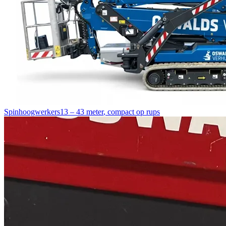
Spinhoogwerkers
13 – 43 meter
,
compact op rups