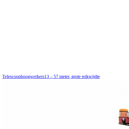
Telescoophoogwerkers
13 – 57 meter
,
grote reikwijdte