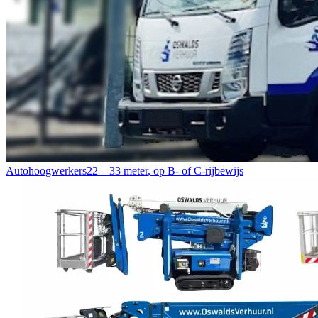
Autohoogwerkers
22 – 33 meter
,
op B- of C-rijbewijs