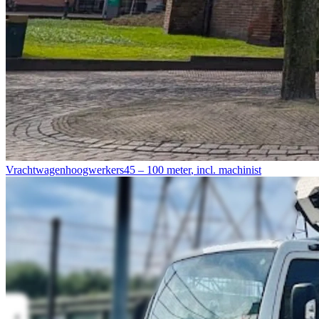
Vrachtwagenhoogwerkers
45 – 100 meter
,
incl. machinist