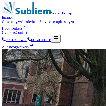
Servicebedrijf
Emmen
Glas- en gevelonderhoud
Service en oplossingen
Hoogwerkers
Over ons
Contact
0591 31 14 88
06 50511758
Alle hoogwerkers