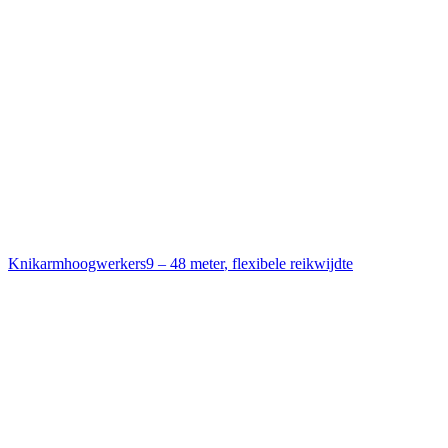
Knikarmhoogwerkers
9 – 48 meter
,
flexibele reikwijdte