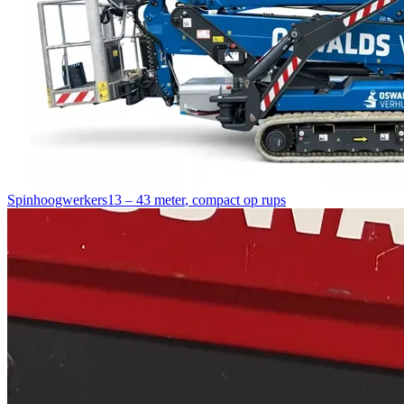
Spinhoogwerkers
13 – 43 meter
,
compact op rups