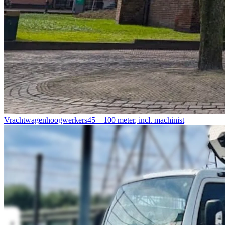
Vrachtwagenhoogwerkers
45 – 100 meter
,
incl. machinist