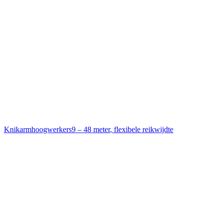
Knikarmhoogwerkers
9 – 48 meter
,
flexibele reikwijdte