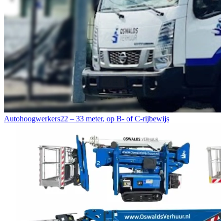
Autohoogwerkers
22 – 33 meter
,
op B- of C-rijbewijs