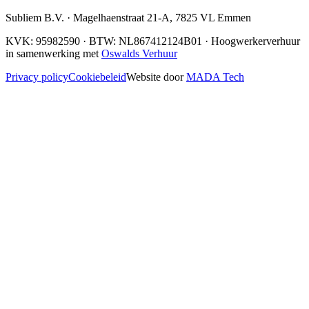
Subliem B.V.
·
Magelhaenstraat 21-A
,
7825 VL
Emmen
KVK:
95982590
· BTW:
NL867412124B01
· Hoogwerkerverhuur
in samenwerking met
Oswalds Verhuur
Privacy policy
Cookiebeleid
Website door
MADA Tech