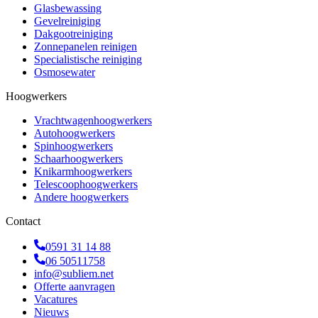
Glasbewassing
Gevelreiniging
Dakgootreiniging
Zonnepanelen reinigen
Specialistische reiniging
Osmosewater
Hoogwerkers
Vrachtwagenhoogwerkers
Autohoogwerkers
Spinhoogwerkers
Schaarhoogwerkers
Knikarmhoogwerkers
Telescoophoogwerkers
Andere hoogwerkers
Contact
0591 31 14 88
06 50511758
info@subliem.net
Offerte aanvragen
Vacatures
Nieuws