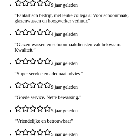
9 jaar geleden
“
Fantastisch bedrijf, met leuke collega's! Voor schoonmaak,
glazenwassen en hoogwerker verhuur.
”
4 jaar geleden
“
Glazen wassen en schoonmaakdiensten vak bekwaam.
Kwaliteit.
”
2 jaar geleden
“
Super service en adequaat advies.
”
9 jaar geleden
“
Goede service. Nette bewassing.
”
5 jaar geleden
“
Vriendelijke en betrouwbaar
”
5 jaar geleden