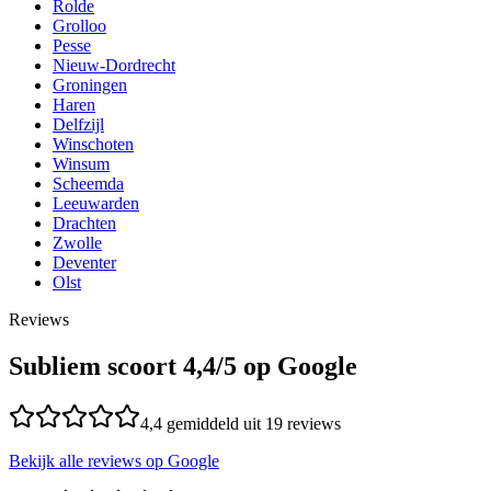
Rolde
Grolloo
Pesse
Nieuw-Dordrecht
Groningen
Haren
Delfzijl
Winschoten
Winsum
Scheemda
Leeuwarden
Drachten
Zwolle
Deventer
Olst
Reviews
Subliem scoort
4,4
/5 op Google
4,4
gemiddeld uit
19
reviews
Bekijk alle reviews op Google