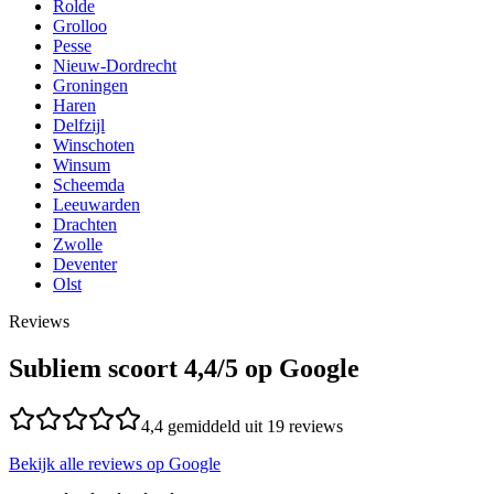
Rolde
Grolloo
Pesse
Nieuw-Dordrecht
Groningen
Haren
Delfzijl
Winschoten
Winsum
Scheemda
Leeuwarden
Drachten
Zwolle
Deventer
Olst
Reviews
Subliem scoort
4,4
/5 op Google
4,4
gemiddeld uit
19
reviews
Bekijk alle reviews op Google