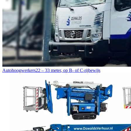
Autohoogwerkers
22 – 33 meter
,
op B- of C-rijbewijs