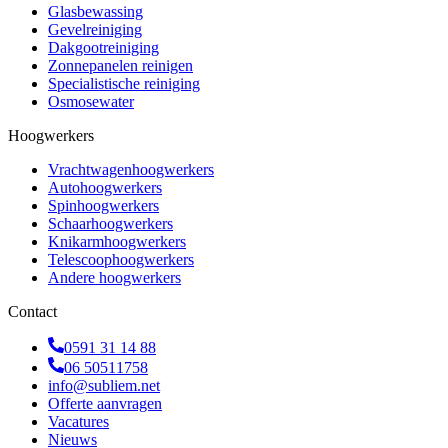
Glasbewassing
Gevelreiniging
Dakgootreiniging
Zonnepanelen reinigen
Specialistische reiniging
Osmosewater
Hoogwerkers
Vrachtwagenhoogwerkers
Autohoogwerkers
Spinhoogwerkers
Schaarhoogwerkers
Knikarmhoogwerkers
Telescoophoogwerkers
Andere hoogwerkers
Contact
0591 31 14 88
06 50511758
info@subliem.net
Offerte aanvragen
Vacatures
Nieuws