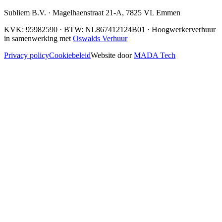
Subliem B.V.
·
Magelhaenstraat 21-A
,
7825 VL
Emmen
KVK:
95982590
· BTW:
NL867412124B01
· Hoogwerkerverhuur
in samenwerking met
Oswalds Verhuur
Privacy policy
Cookiebeleid
Website door
MADA Tech