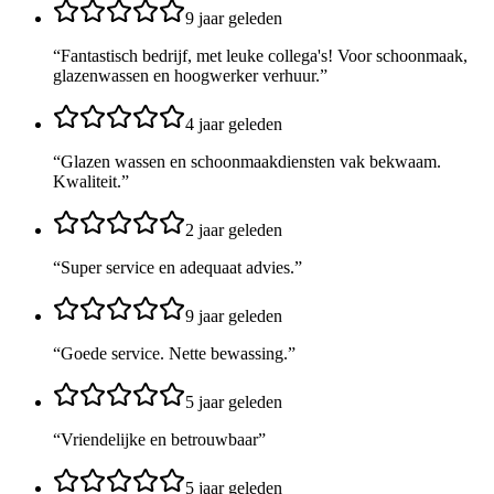
9 jaar geleden
“
Fantastisch bedrijf, met leuke collega's! Voor schoonmaak,
glazenwassen en hoogwerker verhuur.
”
4 jaar geleden
“
Glazen wassen en schoonmaakdiensten vak bekwaam.
Kwaliteit.
”
2 jaar geleden
“
Super service en adequaat advies.
”
9 jaar geleden
“
Goede service. Nette bewassing.
”
5 jaar geleden
“
Vriendelijke en betrouwbaar
”
5 jaar geleden