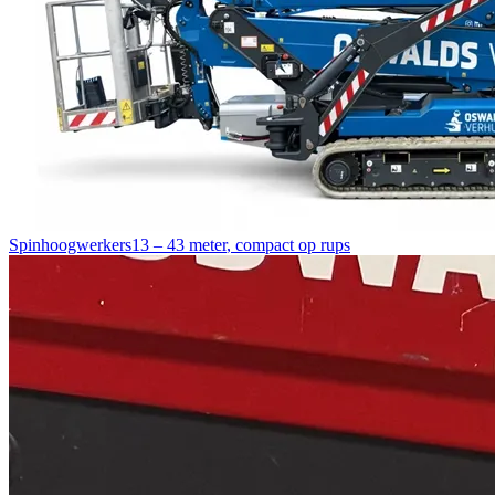
Spinhoogwerkers
13 – 43 meter
,
compact op rups