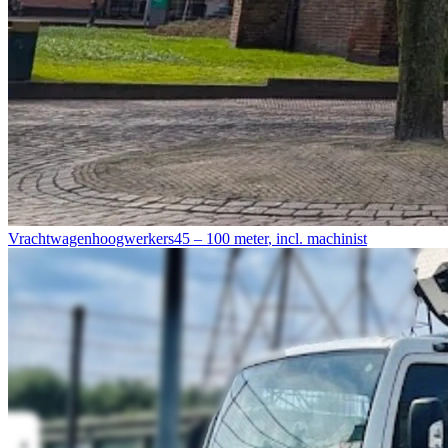
Vrachtwagenhoogwerkers
45 – 100 meter
,
incl. machinist