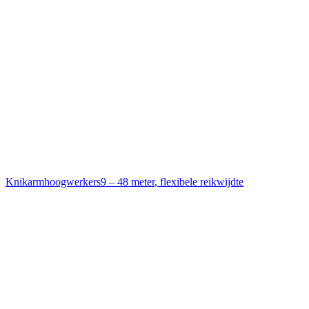
Knikarmhoogwerkers
9 – 48 meter
,
flexibele reikwijdte