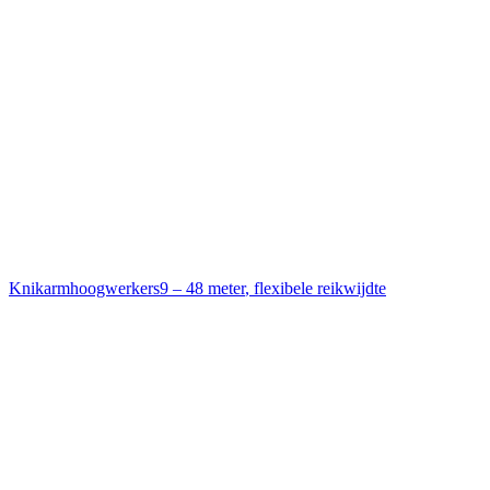
Knikarmhoogwerkers
9 – 48 meter
,
flexibele reikwijdte