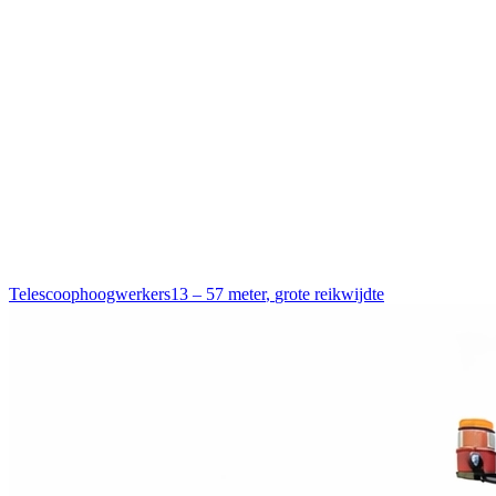
Telescoophoogwerkers
13 – 57 meter
,
grote reikwijdte