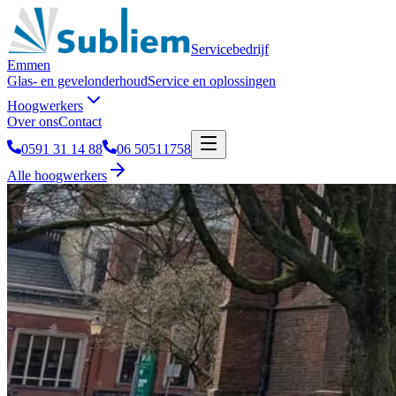
Servicebedrijf
Emmen
Glas- en gevelonderhoud
Service en oplossingen
Hoogwerkers
Over ons
Contact
0591 31 14 88
06 50511758
Alle hoogwerkers