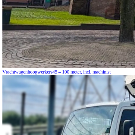
Vrachtwagenhoogwerkers
45 – 100 meter
,
incl. machinist