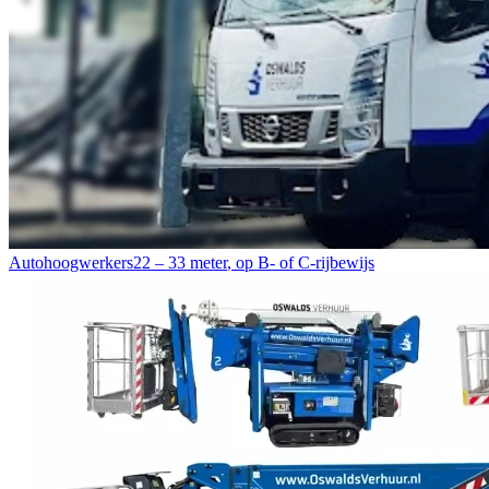
Autohoogwerkers
22 – 33 meter
,
op B- of C-rijbewijs