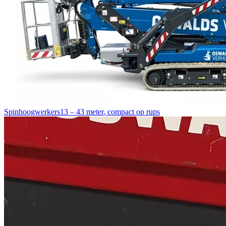
Spinhoogwerkers
13 – 43 meter
,
compact op rups